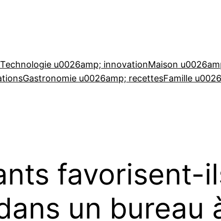
Technologie u0026amp; innovation
Maison u0026amp
tions
Gastronomie u0026amp; recettes
Famille u002
nts favorisent-il
dans un bureau à