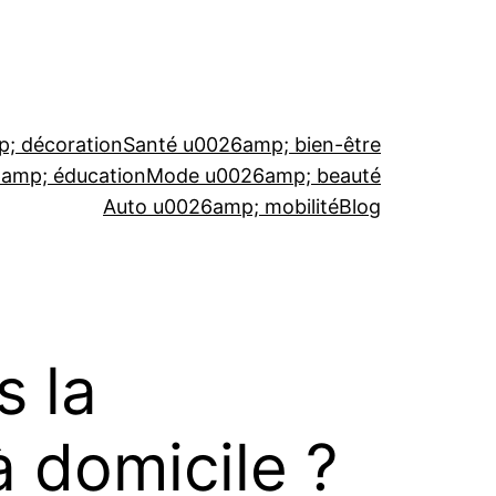
; décoration
Santé u0026amp; bien-être
6amp; éducation
Mode u0026amp; beauté
Auto u0026amp; mobilité
Blog
s la
 domicile ?