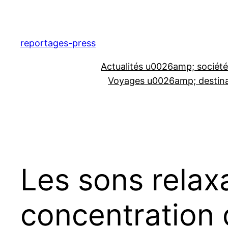
Aller
au
contenu
reportages-press
Actualités u0026amp; société
Voyages u0026amp; destina
Les sons relaxa
concentration 