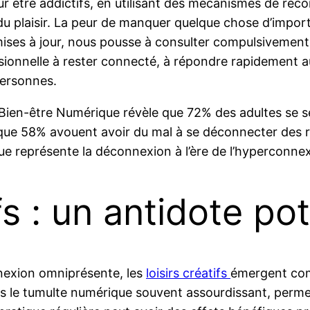
 être addictifs, en utilisant des mécanismes de réco
u plaisir. La peur de manquer quelque chose d’impor
mises à jour, nous pousse à consulter compulsivement 
ssionnelle à rester connecté, à répondre rapidement 
personnes.
ien-être Numérique révèle que 72% des adultes se sen
s que 58% avouent avoir du mal à se déconnecter des
que représente la déconnexion à l’ère de l’hyperconne
fs : un antidote pot
nnexion omniprésente, les
loisirs créatifs
émergent com
ns le tumulte numérique souvent assourdissant, per