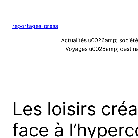
Aller
au
contenu
reportages-press
Actualités u0026amp; société
Voyages u0026amp; destina
Les loisirs cré
face à l’hyper