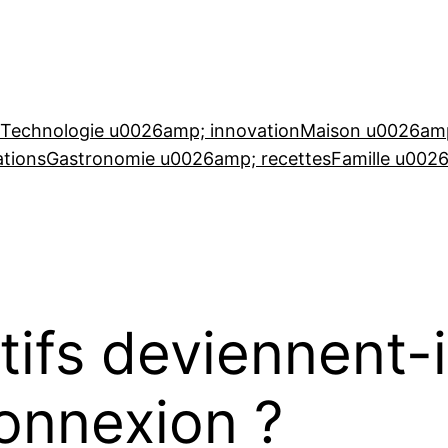
Technologie u0026amp; innovation
Maison u0026amp
tions
Gastronomie u0026amp; recettes
Famille u002
atifs deviennent-
connexion ?