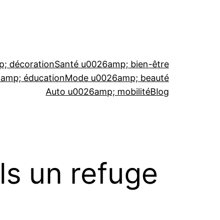
; décoration
Santé u0026amp; bien-être
6amp; éducation
Mode u0026amp; beauté
Auto u0026amp; mobilité
Blog
ils un refuge