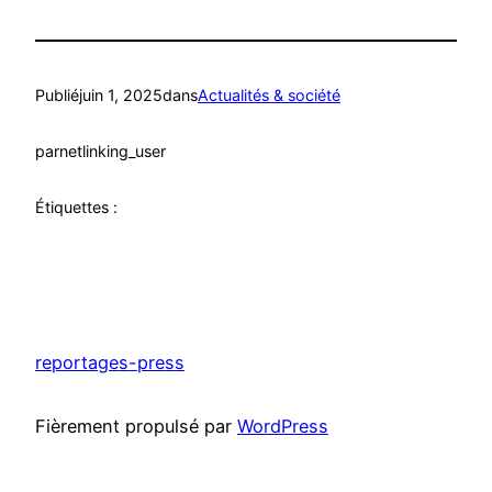
Publié
juin 1, 2025
dans
Actualités & société
par
netlinking_user
Étiquettes :
reportages-press
Fièrement propulsé par
WordPress