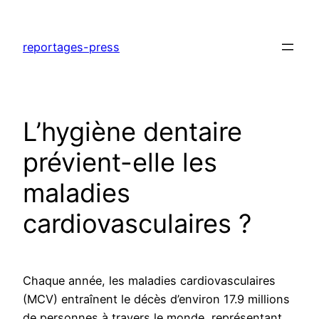
Aller
au
reportages-press
contenu
L’hygiène dentaire
prévient-elle les
maladies
cardiovasculaires ?
Chaque année, les maladies cardiovasculaires
(MCV) entraînent le décès d’environ 17.9 millions
de personnes à travers le monde, représentant