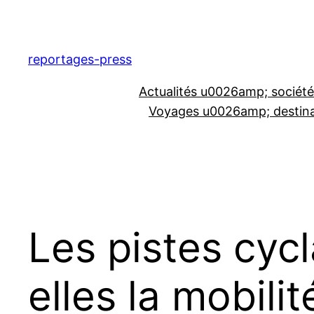
Aller
au
contenu
reportages-press
Actualités u0026amp; société
Voyages u0026amp; destina
Les pistes cyc
elles la mobili