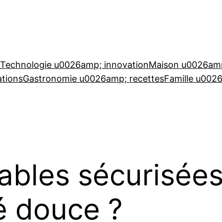
Technologie u0026amp; innovation
Maison u0026amp
tions
Gastronomie u0026amp; recettes
Famille u002
lables sécurisée
té douce ?