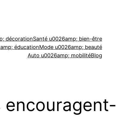
; décoration
Santé u0026amp; bien-être
6amp; éducation
Mode u0026amp; beauté
Auto u0026amp; mobilité
Blog
s encouragent-