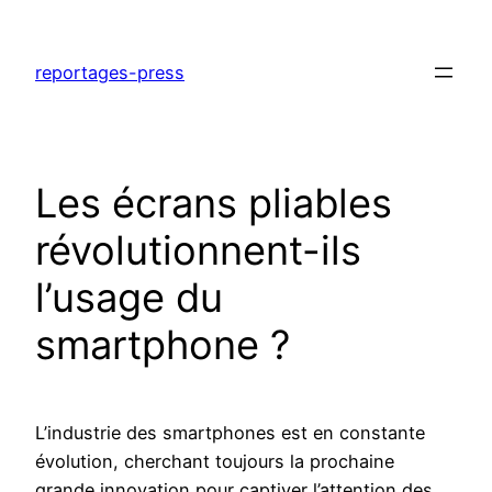
Aller
au
reportages-press
contenu
Les écrans pliables
révolutionnent-ils
l’usage du
smartphone ?
L’industrie des smartphones est en constante
évolution, cherchant toujours la prochaine
grande innovation pour captiver l’attention des