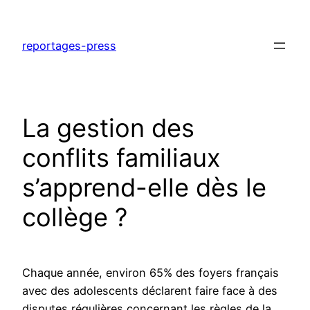
Aller
au
reportages-press
contenu
La gestion des
conflits familiaux
s’apprend-elle dès le
collège ?
Chaque année, environ 65% des foyers français
avec des adolescents déclarent faire face à des
disputes régulières concernant les règles de la